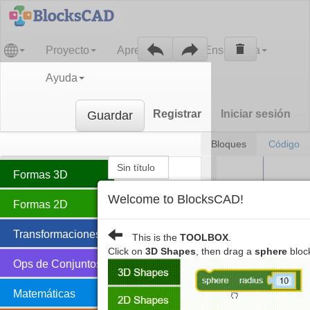
Proyecto
Aprendizaje
Enseñanza
Ayuda
Registrar
Iniciar sesión
Guardar
Bloques
Código
Nombre de Proyecto
Formas 3D
Welcome to BlocksCAD!
Formas 2D
Transformaciones
This is the
TOOLBOX
.
Click on
3D Shapes
, then drag a
sphere
block
Ops de Conjuntos
Matemáticas